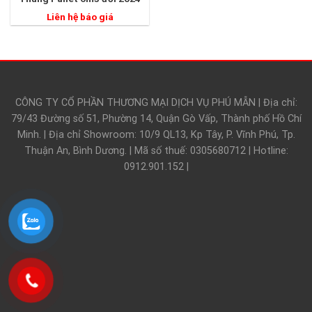
Liên hệ báo giá
CÔNG TY CỔ PHẦN THƯƠNG MẠI DỊCH VỤ PHÚ MẪN | Địa chỉ:
79/43 Đường số 51, Phường 14, Quận Gò Vấp, Thành phố Hồ Chí
Minh. | Địa chỉ Showroom: 10/9 QL13, Kp Tây, P. Vĩnh Phú, Tp.
Thuận An, Bình Dương. | Mã số thuế: 0305680712 | Hotline:
0912.901.152 |