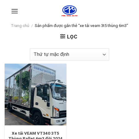
Skip
to
content
Trang chủ
/
Sản phẩm được gắn thẻ “xe tải veam 3t5 thùng 6m3”
LỌC
Xe tải VEAM VT340 3T5
Thùng Pallet 6m3 đời 2024