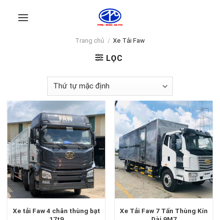
Skip
to
content
Trang chủ
/
Xe Tải Faw
LỌC
Xe tải Faw 4 chân thùng bạt
Xe Tải Faw 7 Tấn Thùng Kín
17t9
Dài 9M7