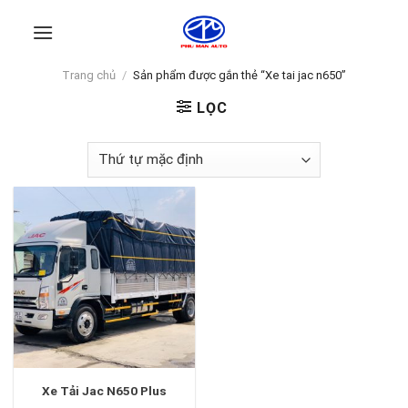
Skip
to
content
Trang chủ
/
Sản phẩm được gắn thẻ “Xe tai jac n650”
LỌC
Xe Tải Jac N650 Plus