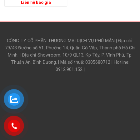
Liên hệ báo giá
CÔNG TY CỔ PHẦN THƯƠNG MẠI DỊCH VỤ PHÚ MẪN | Địa chỉ:
79/43 Đường số 51, Phường 14, Quận Gò Vấp, Thành phố Hồ Chí
Minh. | Địa chỉ Showroom: 10/9 QL13, Kp Tây, P. Vĩnh Phú, Tp.
Thuận An, Bình Dương. | Mã số thuế: 0305680712 | Hotline:
0912.901.152 |