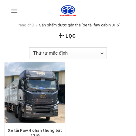
Skip
to
content
Trang chủ
/
Sản phẩm được gắn thẻ “xe tải faw cabin JH6”
LỌC
Xe tải Faw 4 chân thùng bạt
17t9