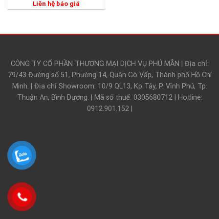
Liên hệ báo giá
CÔNG TY CỔ PHẦN THƯƠNG MẠI DỊCH VỤ PHÚ MẪN | Địa chỉ:
79/43 Đường số 51, Phường 14, Quận Gò Vấp, Thành phố Hồ Chí
Minh. | Địa chỉ Showroom: 10/9 QL13, Kp Tây, P. Vĩnh Phú, Tp.
Thuận An, Bình Dương. | Mã số thuế: 0305680712 | Hotline:
0912.901.152 |